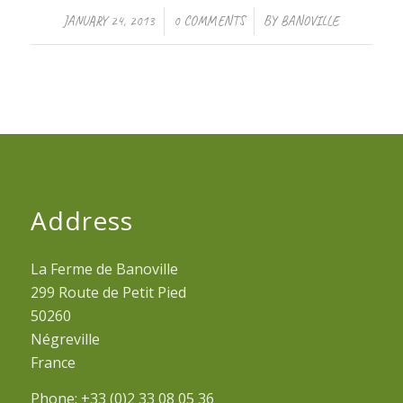
/
/
JANUARY 24, 2013
0 COMMENTS
BY
BANOVILLE
Address
La Ferme de Banoville
299 Route de Petit Pied
50260
Négreville
France
Phone: +33 (0)2 33 08 05 36